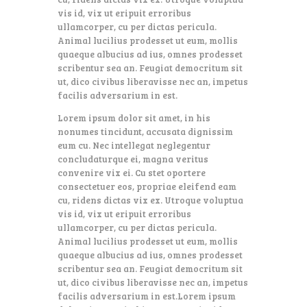
vis id, vix ut eripuit erroribus
ullamcorper, cu per dictas pericula.
Animal lucilius prodesset ut eum, mollis
quaeque albucius ad ius, omnes prodesset
scribentur sea an. Feugiat democritum sit
ut, dico civibus liberavisse nec an, impetus
facilis adversarium in est.
Lorem ipsum dolor sit amet, in his
nonumes tincidunt, accusata dignissim
eum cu. Nec intellegat neglegentur
concludaturque ei, magna veritus
convenire vix ei. Cu stet oportere
consectetuer eos, propriae eleifend eam
cu, ridens dictas vix ex. Utroque voluptua
vis id, vix ut eripuit erroribus
ullamcorper, cu per dictas pericula.
Animal lucilius prodesset ut eum, mollis
quaeque albucius ad ius, omnes prodesset
scribentur sea an. Feugiat democritum sit
ut, dico civibus liberavisse nec an, impetus
facilis adversarium in est.Lorem ipsum