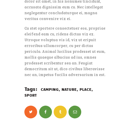
dolor sit amet, in his nonumes tincidunt,
accusata dignissim eum cu. Nec intellegat
neglegentur concludaturque ei, magna
veritus convenire vix ei.
Cu stet oportere consectetuer eos, propriae
eleifend eam cu, ridens dictas vix ex.
Utroque voluptua vis id, vix ut eripuit
erroribus ullamcorper, cu per dictas
pericula. Animal lucilius prodesset ut eum,
mollis quaeque albucius ad ius, omnes
prodesset scribentur sea an. Feugiat
democritum sit ut, dico civibus liberavisse
nec an, impetus facilis adversarium in est.
Tags:
,
,
,
CAMPING
NATURE
PLACE
SPORT