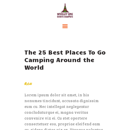
HOME
ACCOMMODATION
The 25 Best Places To Go
ACTIVITIES
Camping Around the
BOOKING
World
AMENITIES
GALLERY
Ron
CAMPSITE RULES
Lorem ipsum dolor sit amet, in his
CONTACT US
nonumes tincidunt, accusata dignissim
eum cu. Nec intellegat neglegentur
concludaturque ei, magna veritus
convenire vix ei. Cu stet oportere
consectetuer eos, propriae eleifend eam
cu, ridens dictas vix ex. Utroque voluptua