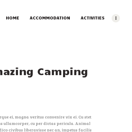
HOME
ACCOMMODATION
ACTIVITIES
mazing Camping
que ei, magna veritus convenire vix ei. Cu stet
bus ullamcorper, cu per dictas pericula. Animal
dico civibus liberavisse nec an, impetus facilis