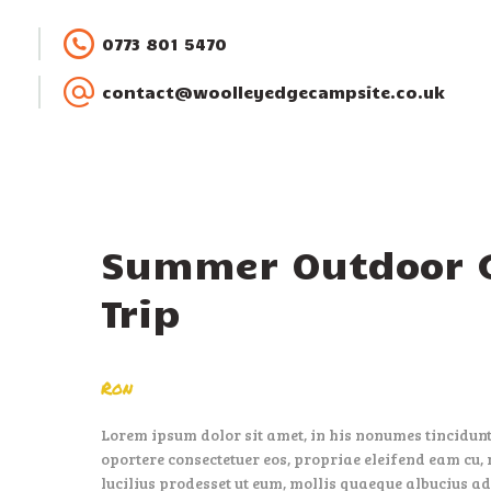
0773 801 5470
contact@woolleyedgecampsite.co.uk
Summer Outdoor G
Trip
Ron
Lorem ipsum dolor sit amet, in his nonumes tincidunt,
oportere consectetuer eos, propriae eleifend eam cu, 
lucilius prodesset ut eum, mollis quaeque albucius ad