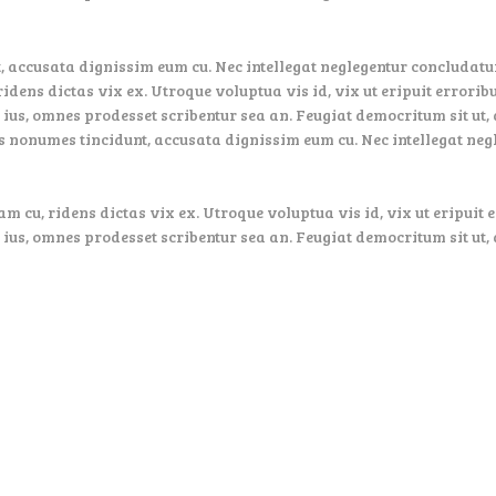
 accusata dignissim eum cu. Nec intellegat neglegentur concludatur
ridens dictas vix ex. Utroque voluptua vis id, vix ut eripuit errori
 ius, omnes prodesset scribentur sea an. Feugiat democritum sit ut, 
s nonumes tincidunt, accusata dignissim eum cu. Nec intellegat ne
am cu, ridens dictas vix ex. Utroque voluptua vis id, vix ut eripuit
 ius, omnes prodesset scribentur sea an. Feugiat democritum sit ut, 