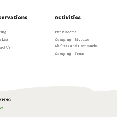
servations
Activities
king
Bunk Rooms
e List
Camping – Bivouac
Shelters and Hammocks
act Us
Camping – Tents
MPING
es