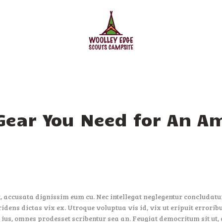
HOME
ACCOMMODATION
ACTIVITIES
BOOKING
AMENITIES
ear You Need for An A
GALLERY
CAMPSITE RULES
CONTACT US
 accusata dignissim eum cu. Nec intellegat neglegentur concludatur
ridens dictas vix ex. Utroque voluptua vis id, vix ut eripuit errori
 ius, omnes prodesset scribentur sea an. Feugiat democritum sit ut, 